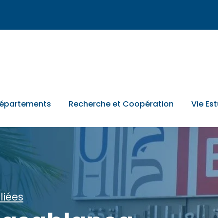
épartements
Recherche et Coopération
Vie Es
liées