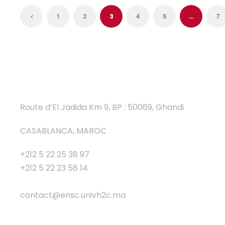
1
2
3
4
5
…
7
Route d’El Jadida Km 9, BP : 50069, Ghandi
CASABLANCA, MAROC
+212 5 22 25 38 97
+212 5 22 23 58 14
contact@ensc.univh2c.ma